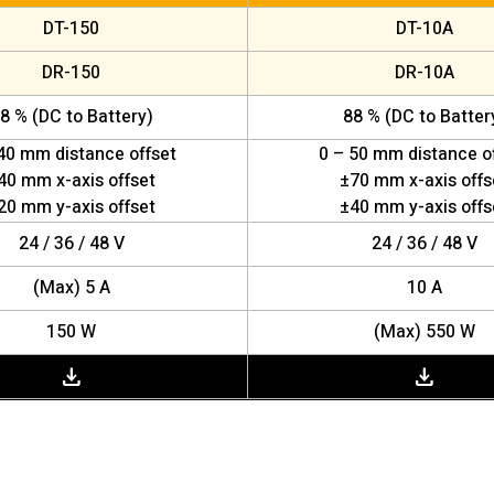
DT-150
DT-10A
DR-150
DR-10A
8 % (DC to Battery)
88 % (DC to Batter
40 mm distance offset
0 – 50 mm distance o
40 mm x-axis offset
±70 mm x-axis offs
20 mm y-axis offset
±40 mm y-axis offs
24 / 36 / 48 V
24 / 36 / 48 V
(Max) 5 A
10 A
150 W
(Max) 550 W
download
download