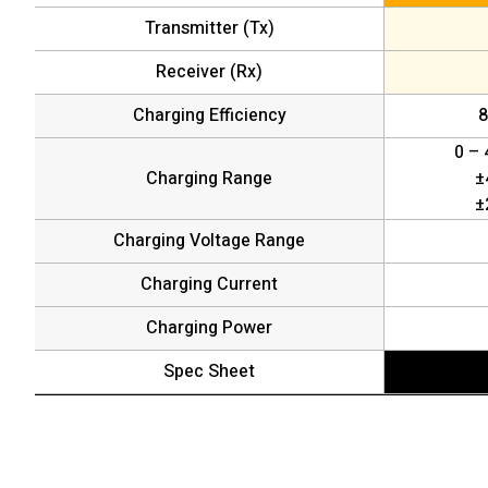
Transmitter (Tx)
Receiver (Rx)
Charging Efficiency
8
0 – 
Charging Range
±
±
Charging Voltage Range
Charging Current
Charging Power
Spec Sheet