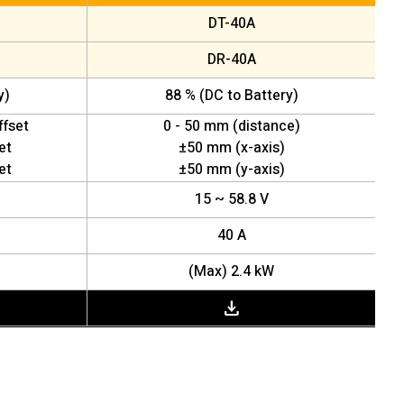
DT-40A
DR-40A
y)
88 % (DC to Battery)
ffset
0 - 50 mm (distance)
et
±50 mm (x-axis)
et
±50 mm (y-axis)
15 ~ 58.8 V
40 A
(Max) 2.4 kW
download