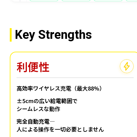
Key Strengths
利便性
高効率
ワイヤレス充電（最大88%）
±5cmの
広い給電範囲
で
シームレスな動作
完全自動充電
―
人による操作を一切必要としません